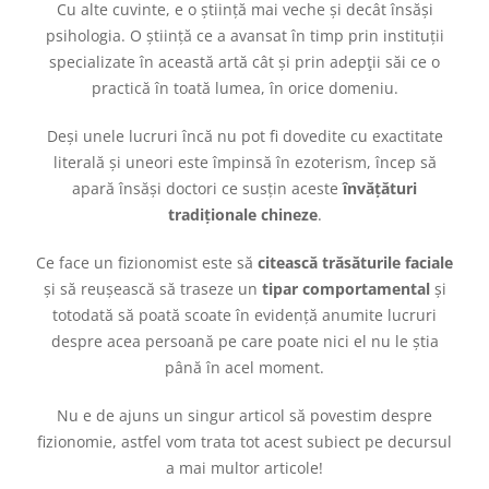
Cu alte cuvinte, e o știință mai veche și decât însăși
psihologia. O știință ce a avansat în timp prin instituții
specializate în această artă cât și prin adepţii săi ce o
practică în toată lumea, în orice domeniu.
Deși unele lucruri încă nu pot fi dovedite cu exactitate
literală și uneori este împinsă în ezoterism, încep să
apară însăși doctori ce susțin aceste
învățături
tradiționale chineze
.
Ce face un fizionomist este să
citească trăsăturile faciale
și să reușească să traseze un
tipar comportamental
și
totodată să poată scoate în evidență anumite lucruri
despre acea persoană pe care poate nici el nu le știa
până în acel moment.
Nu e de ajuns un singur articol să povestim despre
fizionomie, astfel vom trata tot acest subiect pe decursul
a mai multor articole!