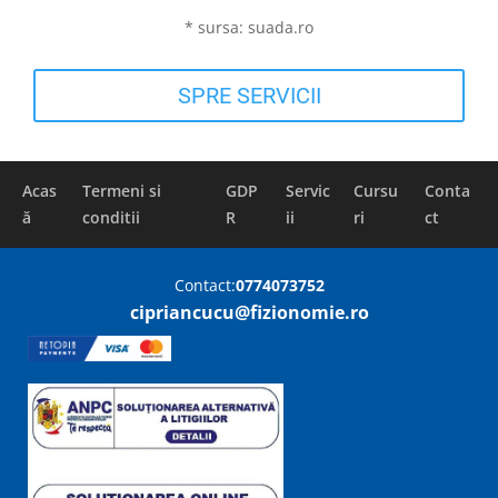
* sursa: suada.ro
SPRE SERVICII
Acas
Termeni si
GDP
Servic
Cursu
Conta
ă
conditii
R
ii
ri
ct
Contact:
0774073752
cipriancucu@fizionomie.ro