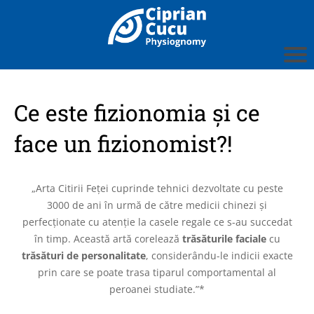
Ce este fizionomia și ce
face un fizionomist?!
„Arta Citirii Feței cuprinde tehnici dezvoltate cu peste
3000 de ani în urmă de către medicii chinezi și
perfecționate cu atenție la casele regale ce s-au succedat
în timp. Această artă corelează
trăsăturile faciale
cu
trăsături de personalitate
, considerându-le indicii exacte
prin care se poate trasa tiparul comportamental al
peroanei studiate.”*