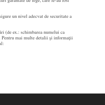
uri garantate de lege, care le-au fost
asigure un nivel adecvat de securitate a
ări (de ex.: schimbarea numelui ca
 Pentru mai multe detalii şi informaţii
al: