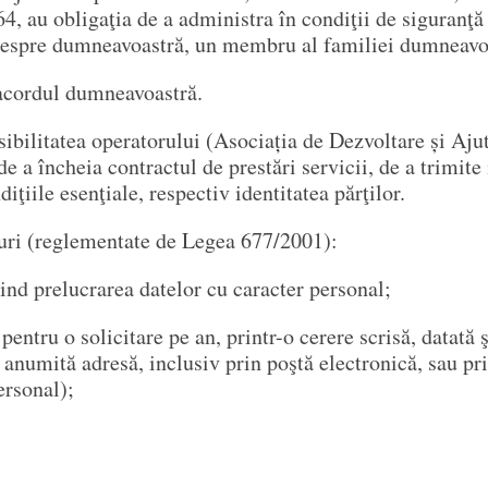
 obligaţia de a administra în condiţii de siguranţă ş
i despre dumneavoastră, un membru al familiei dumneavoa
 acordul dumneavoastră.
bilitatea operatorului (Asociația de Dezvoltare și Aj
heia contractul de prestări servicii, de a trimite i
ţiile esenţiale, respectiv identitatea părţilor.
uri (reglementate de Legea 677/2001):
vind prelucrarea datelor cu caracter personal;
pentru o solicitare pe an, printr-o cerere scrisă, datată ş
o anumită adresă, inclusiv prin poştă electronică, sau p
ersonal);