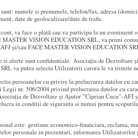
 sunt: numele si prenumele, telefon/fax, adresa (domicil
ent, date de geolocalizare/date de trafic.
 cont, va face o plată sau va participa la un eveniment 
CE MASTER VISION EDUCATION SRL, va primi comunica
ucu”-AFJ și/sau FACE MASTER VISION EDUCATION SR
re si alerte sunt confidentiale. Asociația de Dezvoltare
utea selecta Utilizatorii carora le va trimite news
tia persoanelor cu privire la prelucrarea datelor cu cara
i Legii nr. 506/2004 privind prelucrarea datelor cu carac
e, Asociația de Dezvoltare și Ajutor ”Ciprian Cucu”-
ra in conditii de siguranta si numai pentru scopurile 
sonal este: gestiune economico-financiara, reclama, mark
zelor personale in prezentari, informarea Utilizatorilor 