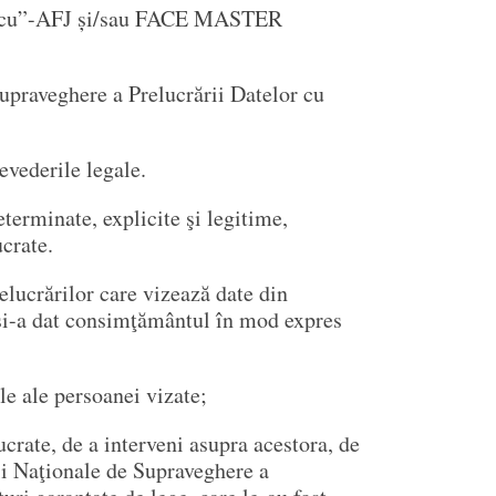
n Cucu”-AFJ și/sau FACE MASTER
Supraveghere a Prelucrării Datelor cu
evederile legale.
terminate, explicite şi legitime,
ucrate.
elucrărilor care vizează date din
 şi-a dat consimţământul în mod expres
le ale persoanei vizate;
ucrate, de a interveni asupra acestora, de
ţii Naţionale de Supraveghere a