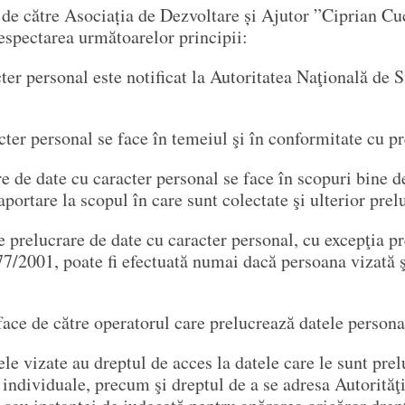
al de către Asociația de Dezvoltare și Ajutor ”Cipria
ectarea următoarelor principii:
cter personal este notificat la Autoritatea Naţională de 
cter personal se face în temeiul şi în conformitate cu pr
e de date cu caracter personal se face în scopuri bine de
portare la scopul în care sunt colectate şi ulterior prel
prelucrare de date cu caracter personal, cu excepţia pr
677/2001, poate fi efectuată numai dacă persoana vizată
ace de către operatorul care prelucrează datele persona
le vizate au dreptul de acces la datele care le sunt prel
i individuale, precum şi dreptul de a se adresa Autorită