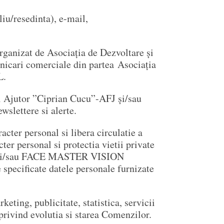
iu/resedinta), e-mail,
organizat de Asociația de Dezvoltare și
ri comerciale din partea Asociația
L.
 și Ajutor ”Ciprian Cucu”-AFJ și/sau
lettere si alerte.
cter personal si libera circulatie a
ter personal si protectia vietii private
AFJ și/sau FACE MASTER VISION
specificate datele personale furnizate
eting, publicitate, statistica, servicii
privind evolutia si starea Comenzilor.