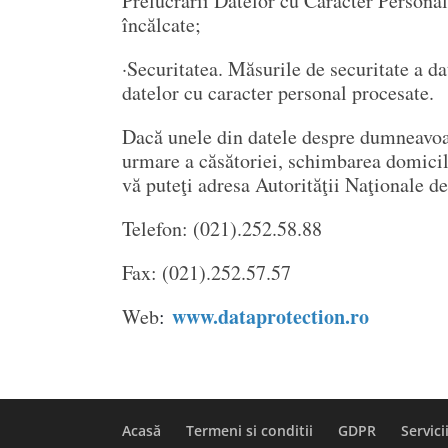
Prelucrării Datelor cu Caracter Personal 
încălcate;
·Securitatea. Măsurile de securitate a da
datelor cu caracter personal procesate.
Dacă unele din datele despre dumneavoas
urmare a căsătoriei, schimbarea domicili
vă puteţi adresa Autorităţii Naţionale d
Telefon: (021).252.58.88
Fax: (021).252.57.57
www.dataprotection.ro
Web
:
Acasă
Termeni si conditii
GDPR
Servici