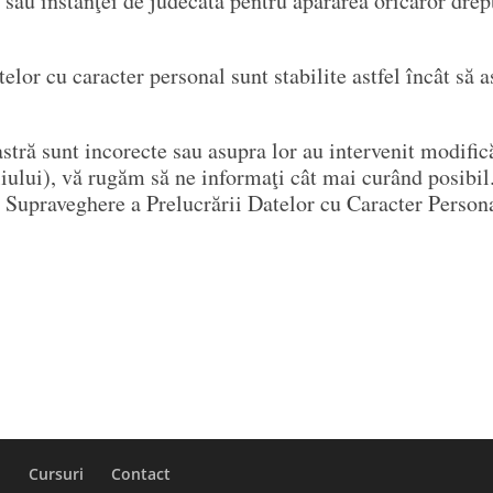
sau instanţei de judecată pentru apărarea oricăror drept
telor cu caracter personal sunt stabilite astfel încât să 
tră sunt incorecte sau asupra lor au intervenit modific
ului), vă rugăm să ne informaţi cât mai curând posibil.
e Supraveghere a Prelucrării Datelor cu Caracter Person
i
Cursuri
Contact