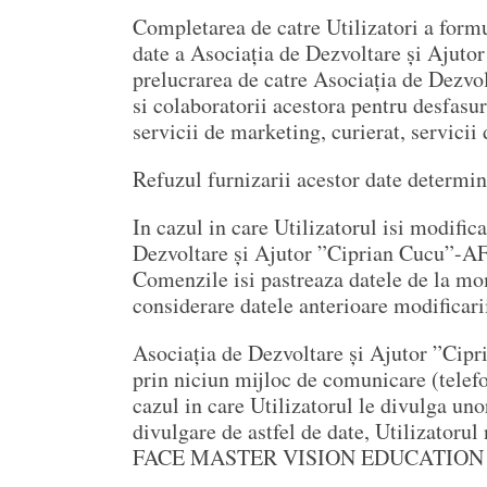
Completarea de catre Utilizatori a formu
date a Asociația de Dezvoltare și Aj
prelucrarea de catre Asociația de De
si colaboratorii acestora pentru desfasur
servicii de marketing, curierat, servicii 
Refuzul furnizarii acestor date determin
In cazul in care Utilizatorul isi modific
Dezvoltare și Ajutor ”Ciprian Cucu”
Comenzile isi pastreaza datele de la mom
considerare datele anterioare modificari
Asociația de Dezvoltare și Ajutor ”C
prin niciun mijloc de comunicare (telefo
cazul in care Utilizatorul le divulga unor
divulgare de astfel de date, Utilizatoru
FACE MASTER VISION EDUCATION SRL p