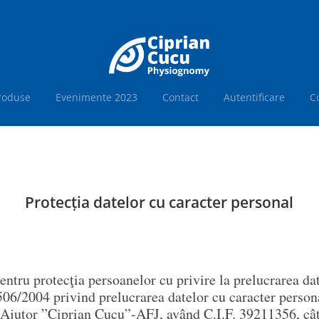
Produse
Evenimente 2023
Contact
Autentificare
C
Protecția datelor cu caracter personal
ntru protecţia persoanelor cu privire la prelucrarea dat
 506/2004 privind prelucrarea datelor cu caracter persona
și Ajutor ”Ciprian Cucu”-AFJ, având C.I.F. 39211356