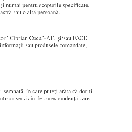
i numai pentru scopurile specificate,
stră sau o altă persoană.
utor ”Ciprian Cucu”-AFJ și/sau FACE
nformații sau produsele comandate,
i semnată, în care puteţi arăta că doriţi
rintr-un serviciu de corespondenţă care