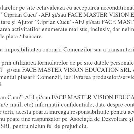
larelor pe site echivaleaza cu acceptarea neconditionata
utor ”Ciprian Cucu”-AFJ și/sau FACE MASTER VISION 
zvoltare și Ajutor ”Ciprian Cucu”-AFJ și/sau FACE M
area activitatilor enumerate mai sus, inclusiv, dar nelim
de plata / bancare.
a imposibilitatea onorarii Comenzilor sau a transmiterii
a prin utilizarea formularelor de pe site datele personale
-AFJ și/sau FACE MASTER VISION EDUCATION SRL si e
entul plasarii Comenzii, iar livrarea produselor/servic
i.
iprian Cucu”-AFJ și/sau FACE MASTER VISION EDUCATIO
n/e-mail, etc) informatii confidentiale, date despre cont
 terti, acesta poarta intreaga responsabilitate pentru act
l nu poate tine raspunzator pe Asociația de Dezvoltare 
entru niciun fel de prejudiciu.