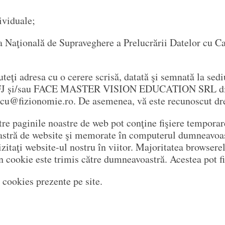
dividuale;
tea Naţională de Supraveghere a Prelucrării Datelor cu
uteţi adresa cu o cerere scrisă, datată şi semnată la sed
AFJ și/sau FACE MASTER VISION EDUCATION SRL din St
ucu@fizionomie.ro. De asemenea, vă este recunoscut drep
e paginile noastre de web pot conţine fişiere temporare
astră de website şi memorate în computerul dumneavoas
zitaţi website-ul nostru în viitor. Majoritatea browserel
 cookie este trimis către dumneavoastră. Acestea pot fi 
p cookies prezente pe site.