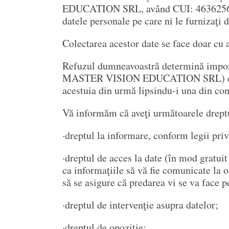
EDUCATION SRL, având CUI: 46362564, au
datele personale pe care ni le furnizaţ
Colectarea acestor date se face doar cu
Refuzul dumneavoastră determină imposi
MASTER VISION EDUCATION SRL) de a înc
acestuia din urmă lipsindu-i una din condi
Vă informăm că aveţi următoarele drept
·dreptul la informare, conform legii pri
·dreptul de acces la date (în mod gratuit 
ca informaţiile să vă fie comunicate la 
să se asigure că predarea vi se va face p
·dreptul de intervenţie asupra datelor;
·dreptul de opoziţie;