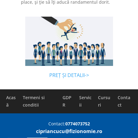
place, şi ţie să îţi aducă randamentul dorit.
PREȚ ȘI DETALII->
Acas
Termeni si
GDP
Servic
Cursu
Conta
ă
conditii
R
ii
ri
ct
Contact:
0774073752
cipriancucu@fizionomie.ro