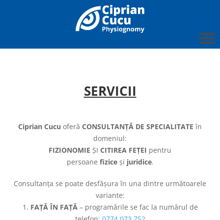
SERVICII
Ciprian Cucu
oferă
CONSULTANȚĂ DE SPECIALITATE
în
domeniul:
FIZIONOMIE
ȘI
CITIREA FEȚEI
pentru
persoane
fizice
și
juridice
.
Consultanța se poate desfășura în una dintre următoarele
variante:
1.
FAȚĂ ÎN FAȚĂ
– programările se fac la numărul de
telefon:
0774 073 752