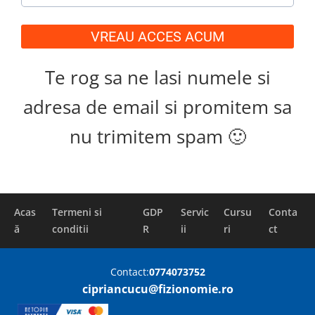
VREAU ACCES ACUM
Te rog sa ne lasi numele si
adresa de email si promitem sa
nu trimitem spam 🙂
Acas
Termeni si
GDP
Servic
Cursu
Conta
ă
conditii
R
ii
ri
ct
Contact:
0774073752
cipriancucu@fizionomie.ro