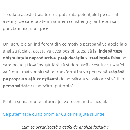
Totodată aceste trăsături ne pot arăta potenţialul pe care îl
avem şi de care poate nu suntem conştienţi şi ar trebui să
punctăm mai mult pe el.
Un lucru e clar: indiferent din ce motiv o persoană va apela la o
analiză facială, acesta va avea posibilitatea să îşi
îndepărteze
obişnuinţele neproductive
,
prejudecăţile
şi
credinţele false
pe
care poate şi le-a însuşit fără să şi dorească acest lucru. Astfel
va fi mult mai simplu să te transformi într-o persoană
stăpână
pe propria viaţă
,
conştientă
de adevărata sa valoare şi să fii o
personalitate
cu adevărat puternică.
Pentru și mai multe informații, vă recomand articolul:
Ce putem face cu fizionomia? Cu ce ne ajută si unde…
Cum se organizează o astfel de analiză facială?!