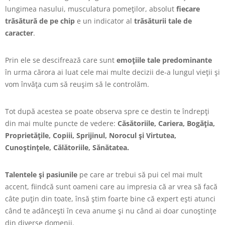
lungimea nasului, musculatura pomeţilor, absolut
fiecare
trăsătură de pe chip
e un indicator al
trăsăturii tale de
caracter
.
Prin ele se descifrează care sunt
emoţiile tale predominante
în urma cărora ai luat cele mai multe decizii de-a lungul vieţii şi
vom învăţa cum să reuşim să le controlăm.
Tot după acestea se poate observa spre ce destin te îndrepţi
din mai multe puncte de vedere:
Căsătoriile, Cariera, Bogăţia,
Proprietăţile, Copiii, Sprijinul, Norocul şi Virtutea,
Cunoştinţele, Călătoriile, Sănătatea.
Talentele şi pasiunile
pe care ar trebui să pui cel mai mult
accent, fiindcă sunt oameni care au impresia că ar vrea să facă
câte puţin din toate, însă ştim foarte bine că expert eşti atunci
când te adânceşti în ceva anume şi nu când ai doar cunoştinţe
din diverse domenii.