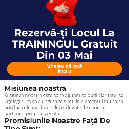
Rezervă-ți Locul La
TRAININGUL Gratuit
Din 03 Mai
Vreau să mă
înscriu
Misiunea noastră
Misiunea noastră este să te ajutăm să obții claritate, să
înțelegi cum să ajungi să te simți în elementul tău ca să
poți lua cele mai bune decizii legate de carieră,
partener, propria ta viață!
Promisiunile Noastre Față De
Tine Sunt: