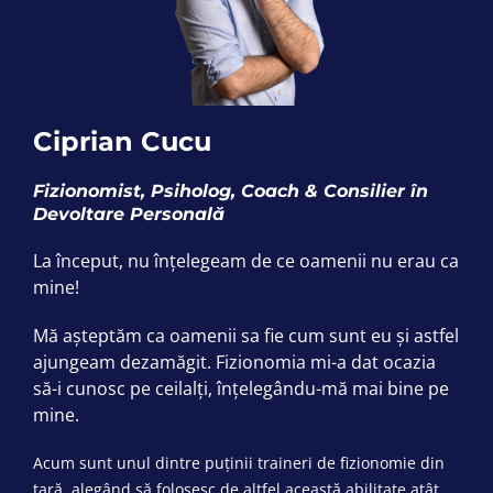
Ciprian Cucu
Fizionomist, Psiholog, Coach & Consilier în
Devoltare Personală
La început, nu înțelegeam de ce oamenii nu erau ca
mine!
Mă așteptăm ca oamenii sa fie cum sunt eu și astfel
ajungeam dezamăgit. Fizionomia mi-a dat ocazia
să-i cunosc pe ceilalți, înțelegându-mă mai bine pe
mine.
Acum sunt unul dintre puținii traineri de fizionomie din
țară, alegând să folosesc de altfel această abilitate atât