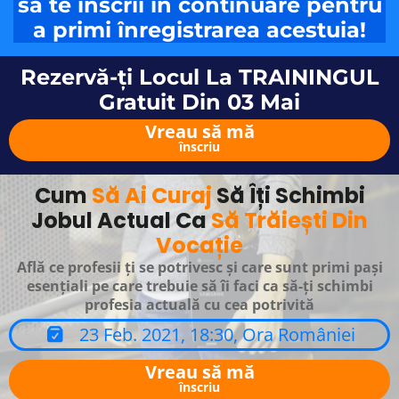
să te înscrii în continuare pentru
a primi înregistrarea acestuia!
Rezervă-ți Locul La TRAININGUL
Gratuit Din 03 Mai
Vreau să mă
înscriu
Cum
Să Ai Curaj
Să Îți Schimbi
Jobul Actual Ca
Să Trăiești Din
Vocație
Află ce profesii ți se potrivesc și care sunt primi pași
esențiali pe care trebuie să îi faci ca să-ți schimbi
profesia actuală cu cea potrivită
23 Feb. 2021, 18:30, Ora României
Vreau să mă
înscriu