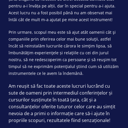
pentru a-i învăța pe alții, dar în special pentru a-i ajuta.
Acest lucru nu a fost posibil până nu am observat mai
întâi cât de mult m-a ajutat pe mine acest instrument!
Prin urmare, scopul meu este să ajut atât oamenii cât şi
companiile prin oferirea celor mai bune soluţii, astfel
încât să reinstalăm lucrurile cărora le simţim lipsa, să
îmbunătăţim experienţele și relaţiile cu cei din jurul
nostru, să ne redescoperim ca persoane şi să reuşim tot
timpul să ne exprimăm potenţialul ştiind cum să utilizăm
instrumentele ce le avem la îndemână.
Am reușit să fac toate aceste lucruri lucrând cu
sute de oameni prin intermediul conferințelor și
cursurilor susținute în toată țara, cât și a
consultanțelor oferite tuturor celor care au simțit
nevoia de a primi o informație care să-i ajute în
propriile scopuri, rezultatele fiind senzaționale!