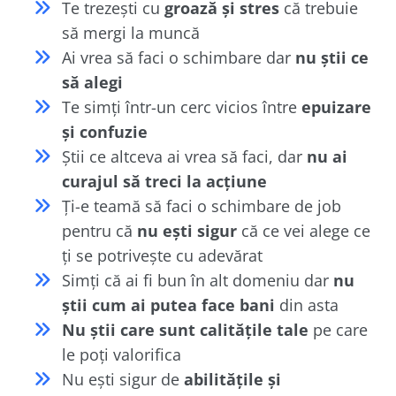
Te trezești cu
groază și stres
că trebuie
să mergi la muncă
Ai vrea să faci o schimbare dar
nu știi ce
să alegi
Te simți într-un cerc vicios între
epuizare
și confuzie
Știi ce altceva ai vrea să faci, dar
nu ai
curajul să treci la acțiune
Ți-e teamă să faci o schimbare de job
pentru că
nu ești sigur
că ce vei alege ce
ți se potrivește cu adevărat
Simți că ai fi bun în alt domeniu dar
nu
știi cum ai putea face bani
din asta
Nu știi care sunt calitățile tale
pe care
le poți valorifica
Nu ești sigur de
abilitățile și