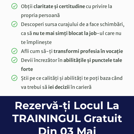
Obții
claritate și certitudine
cu privire la
propria persoană
Descoperi sursa curajului de a face schimbări,
ca să
nu te mai simți blocat la job
-ul care nu
te împlinește
Afli cum să-ți
transformi profesia în vocație
Devii încrezător în
abilitățile și punctele tale
forte
Știi pe ce calități și abilități te poți baza când
va trebui să
iei decizii
în carieră
Rezervă-ți Locul La
TRAININGUL Gratuit
Din 03 Mai