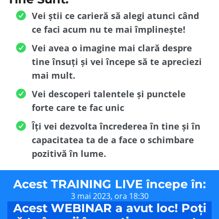
Vei știi ce carieră să alegi atunci când
ce faci acum nu te mai împlinește!
Vei avea o imagine mai clară despre
tine însuți și vei începe să te apreciezi
mai mult.
Vei descoperi talentele și punctele
forte care te fac unic
Îți vei dezvolta încrederea în tine și în
capacitatea ta de a face o schimbare
pozitivă în lume.
Acest TRAINING LIVE începe în:
3 mai 2023, ora 18:30
Acest WEBINAR a avut loc! Poți