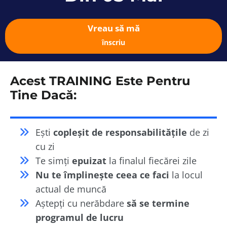
Vreau să mă
înscriu
Acest TRAINING Este Pentru
Tine Dacă:
Ești
copleșit de responsabilitățile
de zi
cu zi
Te simți
epuizat
la finalul fiecărei zile
Nu te împlinește ceea ce faci
la locul
actual de muncă
Aștepți cu nerăbdare
să se termine
programul de lucru