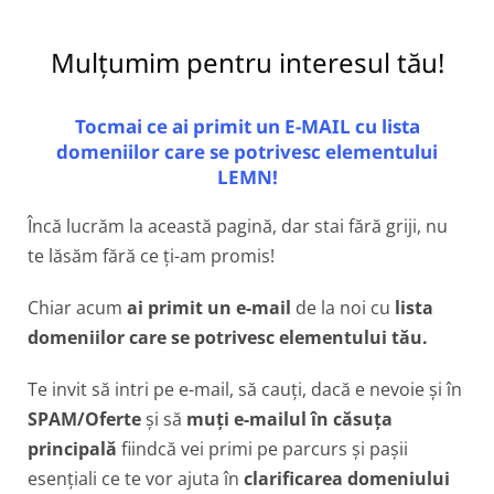
Mulțumim pentru interesul tău!
Tocmai ce ai primit un E-MAIL cu lista
domeniilor care se potrivesc elementului
LEMN!
Încă lucrăm la această pagină, dar stai fără griji, nu
te lăsăm fără ce ți-am promis!
Chiar acum
ai primit un e-mail
de la noi cu
lista
domeniilor care se potrivesc elementului tău.
Te invit să intri pe e-mail, să cauți, dacă e nevoie și în
SPAM/Oferte
și să
muți e-mailul în căsuța
principală
fiindcă vei primi pe parcurs și pașii
esențiali ce te vor ajuta în
clarificarea domeniului