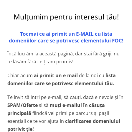
Mulțumim pentru interesul tău!
Tocmai ce ai primit un E-MAIL cu lista
domeniilor care se potrivesc elementului FOC!
Încă lucrăm la această pagină, dar stai fără griji, nu
te lăsăm fără ce ți-am promis!
Chiar acum
ai primit un e-mail
de la noi cu
lista
domeniilor care se potrivesc elementului tău.
Te invit să intri pe e-mail, să cauți, dacă e nevoie și în
SPAM/Oferte
și să
muți e-mailul în căsuța
principală
fiindcă vei primi pe parcurs și pașii
esențiali ce te vor ajuta în
clarificarea domeniului
potrivit ție!