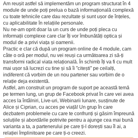
Am reușit astfel să implementăm un program structurat în 4
module de unde poți prelua o bază informațională complexă
cu toate tehnicile care dau rezultate și sunt ușor de înțeles,
cu aplicabilitate în relațiile personale.
Nu ne-am oprit doar la un curs de unde poți pleca cu
informații complexe care clar îți vor îmbunătăți optica și
modul de a privi viața și oamenii.
Practic e clar că după un program online de 4 module, cam
câte o oră per modul, nu vei reuși ca următoarea zi să-ți
transformi radical viata relațională. În schimb îți va fi cu mult
mai ușor să lucrezi cu tine și să îi ”citești” pe ceilalți,
indiferent că vorbim de un nou partener sau vorbim de o
relație deja existentă.
Astfel, am construit un program de suport pe această temă
pe termen lung, un grup de Facebook privat în care vei avea
acces la întâlniri, Live-uri, Webinarii lunare, susținute de
Alice și Ciprian, cu acces pe viață! Un grup în care
dezbatem problemele cu care te confrunți și găsim împreună
soluțiile și abordările potrivite pentru a ajunge cea mai bună
varianta a ta, a partenerului pe care ți-l dorești sau îl ai, a
relației împlinitoare pe care ți-o creezi.