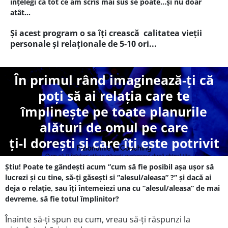
înțelegi că tot ce am scris mai sus se poate...și nu doar
atât...
Și acest program o sa îți crească calitatea vieții
personale și relaționale de 5-10 ori...
În primul rând imaginează-ți că
poți să ai relația care te
împlinește pe toate planurile
alături de omul pe care
ți-l dorești și care îți este potrivit
Știu! Poate te gândești acum ”cum să fie posibil așa ușor să
lucrezi și cu tine, să-ți găsești si ”alesul/aleasa” ?” și dacă ai
deja o relație, sau îți întemeiezi una cu ”alesul/aleasa” de mai
devreme, să fie totul împlinitor?
Înainte să-ți spun eu cum, vreau să-ți răspunzi la