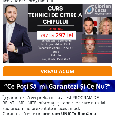
achiziționării programului
VREAU ACUM
”Ce Poți Să-mi Garantezi Și Ce Nu?”
Îți garantez că vei prelua de la acest PROGRAM DE
RELAȚII ÎMPLINITE informații și tehnici de care nu știai
sau oricum nu prezentate în acest mod.
Garantez că este un
program UNIC în România!