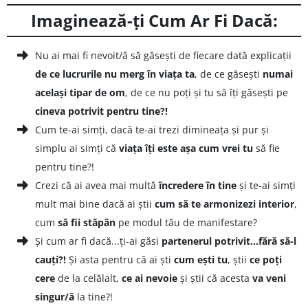
Imaginează-ți Cum Ar Fi Dacă:
Nu ai mai fi nevoit/ă să găsești de fiecare dată explicații
de ce lucrurile nu merg în viața ta
, de ce găsești
numai
același tipar de om
, de ce nu poți și tu să îți găsești pe
cineva potrivit pentru tine?!
Cum te-ai simți, dacă te-ai trezi dimineața și pur și
simplu ai simți că
viața îți este așa cum vrei tu
să fie
pentru tine?!
Crezi că ai avea mai multă
încredere în tine
și te-ai simți
mult mai bine dacă ai știi
cum să te armonizezi interior
,
cum
să fii stăpân
pe modul tău de manifestare?
Și cum ar fi dacă...ți-ai găsi
partenerul potrivit...fără să-l
cauți?!
Și asta pentru că ai ști
cum ești tu
, știi
ce poți
cere
de la celălalt,
ce ai nevoie
și știi că acesta
va veni
singur/ă
la tine?!