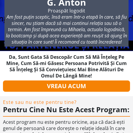
G. Anton
Proaspăt logodit
Am fost puțin sceptic, însă eram într-o etapă în care, să fiu
sincer, nu știam dacă să mai continui relația sau să o
termin. Am fost împreună cu Mihaela, actuala logodnică,
la bootcamp și după acea experiență am reușit să ajung în
situația în care sunt! Îi recomand cu toată încrederea!
Da, Sunt Gata Să Descopăr Cum Să Mă Înțeleg Pe
Mine, Cum Să-mi Găsesc Persoana Potrivită Și Cum
Să Înțeleg Și Să Conviețuiesc Mai Bine Alături De
Omul De Lângă Mine!
VREAU ACUM
Este sau nu este pentru tine?
Pentru Cine Nu Este Acest Program:
Acest program nu este pentru oricine, așa că dacă ești
genul de persoană care dorește o relație ideală în care