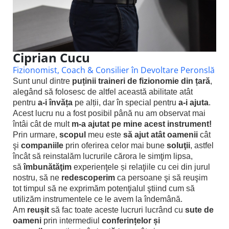
Ciprian Cucu
Fizionomist, Coach & Consilier în Devoltare Peronslă
Sunt unul dintre
puținii traineri de fizionomie din țară
,
alegând să folosesc de altfel această abilitate atât
pentru
a-i învăța
pe alții, dar în special pentru
a-i ajuta
.
Acest lucru nu a fost posibil până nu am observat mai
întâi cât de mult
m-a ajutat pe mine acest instrument!
Prin urmare,
scopul
meu este
să ajut atât oamenii
cât
şi
companiile
prin oferirea celor mai bune
soluţii
, astfel
încât să reinstalăm lucrurile cărora le simţim lipsa,
să
îmbunătăţim
experienţele și relaţiile cu cei din jurul
nostru, să ne
redescoperim
ca persoane şi să reuşim
tot timpul să ne exprimăm potenţialul ştiind cum să
utilizăm instrumentele ce le avem la îndemână.
Am
reușit
să fac toate aceste lucruri lucrând cu
sute de
oameni
prin intermediul
conferințelor și