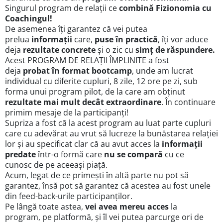
Singurul program de relații ce
combină Fizionomia cu
Coachingul!
De asemenea îți garantez că vei putea
prelua
informații
care,
puse în practică
, îți vor aduce
deja
rezultate concrete
și o zic cu
simț de răspundere.
Acest PROGRAM DE RELAȚII ÎMPLINITE a fost
deja
probat în format bootcamp
, unde am lucrat
individual cu diferite cupluri, 8 zile, 12 ore pe zi, sub
forma unui program pilot, de la care am obținut
rezultate mai mult decât extraordinare
. În continuare
primim mesaje de la participanți!
Supriza a fost că la acest program au luat parte cupluri
care cu adevărat au vrut să lucreze la bunăstarea relației
lor și au specificat clar că au avut acces la
informații
predate
într-o formă care
nu se compară
cu ce
cunosc de pe aceeași piață.
Acum, legat de ce primești în altă parte nu pot să
garantez, însă pot să garantez că acestea au fost unele
din feed-back-urile participanților.
Pe lângă toate astea,
vei avea mereu acces
la
program, pe platformă, și îl vei putea parcurge ori de