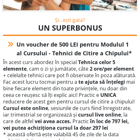
Și...ești gata?
UN SUPERBONUS
Un voucher de 500 LEI pentru Modulul 1
al Cursului - Tehnici de Citire a Chipului*
În acest curs abordez în special
Tehnica celor 5
elemente
, cam o zi și jumătate, câte
2 ore/per element
+ celelalte tehnici care pot fi observate în poza alăturată.
Fac acest lucru tocmai pentru a
te ajuta să înțelegi
mai
bine fiecare element din toate privințele, nu doar din
ceea ce reușesc să îți explic aici! Practic e
UNICA
reducere de acest gen pentru cursul de citire a chipului!
Cursul este online
, sesiunile de curs fiind înregistrate,
iar trimestrial se organizează și
cursul live online
, la
care de altfel
vei avea acces.
Practic
în loc de 797 lei,
vei putea achiziționa cursul la doar 297 lei
* această ofertă este valabilă 45 de zile de la data