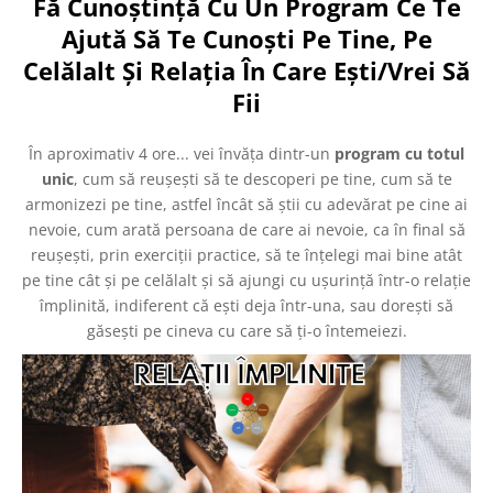
Fă Cunoștință Cu Un Program Ce Te
Ajută Să Te Cunoști Pe Tine, Pe
Celălalt Și Relația În Care Ești/Vrei Să
Fii
În aproximativ 4 ore... vei învăța dintr-un
program cu totul
unic
, cum să reușești să te descoperi pe tine, cum să te
armonizezi pe tine, astfel încât să știi cu adevărat pe cine ai
nevoie, cum arată persoana de care ai nevoie, ca în final să
reușești, prin exerciții practice, să te înțelegi mai bine atât
pe tine cât și pe celălalt și să ajungi cu ușurință într-o relație
împlinită, indiferent că ești deja într-una, sau dorești să
găsești pe cineva cu care să ți-o întemeiezi.