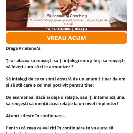
VREAU ACUM
Dragă Prietene/ă,
Ți-ar plăcea să reușești să-ți înțelegi emoțiile și să reușești
să înveți cum să ți le armonizezi?
Să înțelegi de ce te simți atras/ă de un anumit tipar de om
și să știi care e cel mai potrivit pentru tine?
De asemenea, dacă ai deja o relație, sau îți întemeiezi una,
să reușești să menții acea relație la un nivel împlinitor?
Atunci citește în continuare...
Pentru că ceea ce vei citi în continuare te va ajuta să