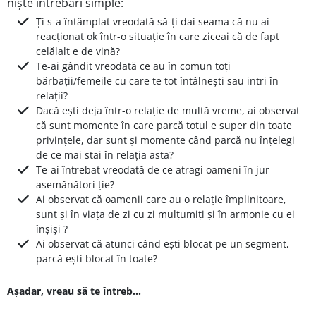
niște întrebări simple:
Ți s-a întâmplat vreodată să-ți dai seama că nu ai
reacționat ok într-o situație în care ziceai că de fapt
celălalt e de vină?
Te-ai gândit vreodată ce au în comun toți
bărbații/femeile cu care te tot întâlnești sau intri în
relații?
Dacă ești deja într-o relație de multă vreme, ai observat
că sunt momente în care parcă totul e super din toate
privințele, dar sunt și momente când parcă nu înțelegi
de ce mai stai în relația asta?
Te-ai întrebat vreodată de ce atragi oameni în jur
asemănători ție?
Ai observat că oamenii care au o relație împlinitoare,
sunt și în viața de zi cu zi mulțumiți și în armonie cu ei
înșiși ?
Ai observat că atunci când ești blocat pe un segment,
parcă ești blocat în toate?
Așadar, vreau să te întreb...