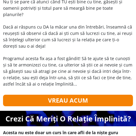
Nu ți se pare că atunci când TU ești bine cu tine, găsești și
oamenii potriviți și totul pare să meargă bine pe toate
planurile?
Dacă ai răspuns cu DA la măcar una din întrebări, înseamnă că
reușești să observi că dacă ai ști cum să lucrezi cu tine, ai reuși
să înțelegi ulterior cum să lucrezi și la relația pe care ți-o
dorești sau o ai deja!
Programul acesta fix așa a fost gândit! Să te ajute să te cunoști
și să te armonizezi cu tine, ca ulterior să știi ce ai nevoie și cum
să găsești sau să atragi pe cine ai nevoie și dacă intri deja într-
o relație, sau ești deja într-una, să știi ce să faci ce ține de tine,
astfel încât să ai o relație împlinită...
VREAU ACUM
Crezi Că Meriți O Relație Împlinită?
Acesta nu este doar un curs în care afli de la niște guru