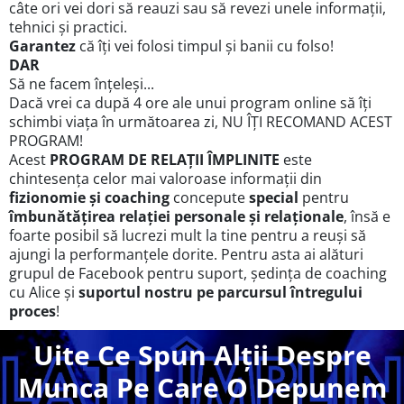
câte ori vei dori să reauzi sau să revezi unele informații,
tehnici și practici.
Garantez
că îți vei folosi timpul și banii cu folso!
DAR
Să ne facem înțeleși...
Dacă vrei ca după 4 ore ale unui program online să îți
schimbi viața în următoarea zi, NU ÎȚI RECOMAND ACEST
PROGRAM!
Acest
PROGRAM DE RELAȚII ÎMPLINITE
este
chintesența celor mai valoroase informații din
fizionomie și coaching
concepute
special
pentru
îmbunătățirea relației personale și relaționale
, însă e
foarte posibil să lucrezi mult la tine pentru a reuși să
ajungi la performanțele dorite. Pentru asta ai alături
grupul de Facebook pentru suport, ședința de coaching
cu Alice și
suportul nostru pe parcursul întregului
proces
!
Uite Ce Spun Alții Despre
Munca Pe Care O Depunem