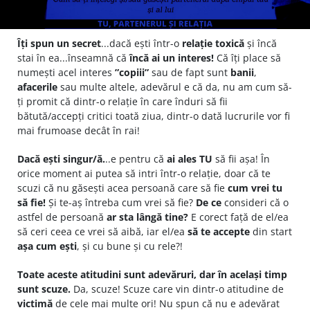
Îți spun un secret
...dacă ești într-o
relație toxică
și încă
stai în ea...înseamnă că
încă ai un interes!
Că îți place să
numești acel interes
”copiii”
sau de fapt sunt
banii
,
afacerile
sau multe altele, adevărul e că da, nu am cum să-
ți promit că dintr-o relație în care înduri să fii
bătută/accepți critici toată ziua, dintr-o dată lucrurile vor fi
mai frumoase decât în rai!
Dacă ești singur/ă.
..e pentru că
ai ales TU
să fii așa! În
orice moment ai putea să intri într-o relație, doar că te
scuzi că nu găsești acea persoană care să fie
cum vrei tu
să fie!
Și te-aș întreba cum vrei să fie?
De ce
consideri că o
astfel de persoană
ar sta lângă tine?
E corect față de el/ea
să ceri ceea ce vrei să aibă, iar el/ea
să te accepte
din start
așa cum ești
, și cu bune și cu rele?!
Toate aceste atitudini sunt adevăruri, dar în același timp
sunt scuze.
Da, scuze! Scuze care vin dintr-o atitudine de
victimă
de cele mai multe ori! Nu spun că nu e adevărat