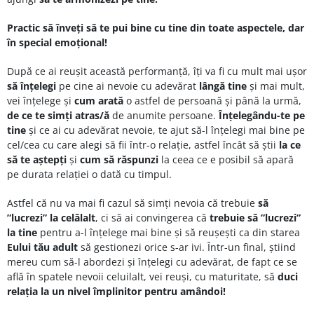
Practic să înveți să te pui bine cu tine din toate aspectele, dar
în special emoțional!
După ce ai reușit această performanță, îți va fi cu mult mai ușor
să înțelegi
pe cine ai nevoie cu adevărat
lângă tine
și mai mult,
vei înțelege și
cum arată
o astfel de persoană și până la urmă,
de ce te simți atras/ă
de anumite persoane.
Înțelegându-te pe
tine
și ce ai cu adevărat nevoie, te ajut să-l înțelegi mai bine pe
cel/cea cu care alegi să fii într-o relație, astfel încât să știi
la ce
să te aștepți
și
cum să răspunzi
la ceea ce e posibil să apară
pe durata relației o dată cu timpul.
Astfel că nu va mai fi cazul să simți nevoia că trebuie
să
”lucrezi” la celălalt
, ci să ai convingerea că
trebuie să ”lucrezi”
la tine
pentru a-l înțelege mai bine și să reușești ca din starea
Eului tău adult
să gestionezi orice s-ar ivi. Într-un final, știind
mereu cum să-l abordezi și înțelegi cu adevărat, de fapt ce se
află în spatele nevoii celuilalt, vei reuși, cu maturitate, să
duci
relația la un nivel împlinitor pentru amândoi!