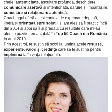
cheie:
autenticitate
, ascultare profundă, deschidere,
comunicare asertivă
și intenționată, dăruire și împărtășire,
conectare și relaționare autentică.
Coachingul oferă acest context de exprimare deplină,
liberă și
orientată spre soluții
, și am ales să îl practic încă
din 2014 și apoi să îl și predau, cu rezultate care mi-au
oferit o poziție remarcabilă în
Top 50 Coach din România
în anul 2019.
Prin acest rol, te susțin să scoți la lumină acele
resurse,
experiențe, valori și credințe
care să te susțină pentru
împlinirea
ta în viața relațională.