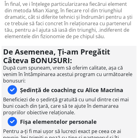
În final, ve i înțelege particularizarea fiecărui element
din metoda Mian Xiang, în fiecare rol din triunghiul
dramatic, cât si diferite tehnici și îndrumări pentru a ști
ce trebuie să faci concret în relaționarea cu partenerul
tău, pentru a-l ajuta să iasă din triunghi, .indiferent de
elementele din fizionomie de pe chipul său.
De Asemenea, Ți-am Pregătit
Câteva BONUSURI:
După cum spuneam, vrem să oferim calitate, așa că
venim în întâmpinarea acestui program cu următoarele
bonusuri:
Ședință de coaching cu Alice Macrina
Beneficiezi de o ședință gratuită cu unul dintre cei mai
buni coach din țară, care să te ajute în demararea
propriilor obiective relaționale.
Fișa elementelor personale
Pentru a-ți fi mai ușor să lucrezi exact pe ceea ce ai
nevoie, îmi trimiți o poză cu tine și partenerul și îți