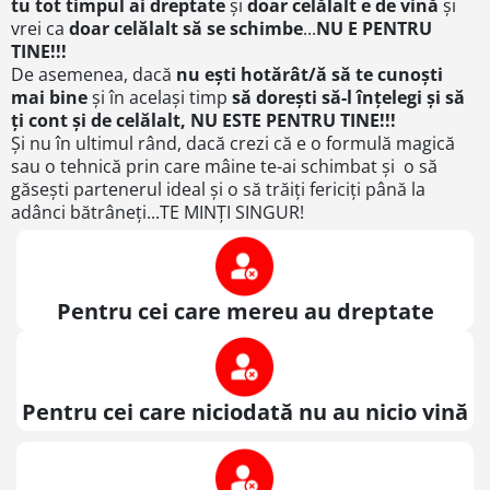
tu tot timpul ai dreptate
și
doar celălalt e de vină
și
vrei ca
doar celălalt să se schimbe
...
NU E PENTRU
TINE!!!
De asemenea, dacă
nu ești hotărât/ă să te cunoști
mai bine
și în același timp
să dorești să-l înțelegi și să
ți cont și de celălalt, NU ESTE PENTRU TINE!!!
Și nu în ultimul rând, dacă crezi că e o formulă magică
sau o tehnică prin care mâine te-ai schimbat și o să
găsești partenerul ideal și o să trăiți fericiți până la
adânci bătrâneți...TE MINȚI SINGUR!
Pentru cei care mereu au dreptate
Pentru cei care niciodată nu au nicio vină