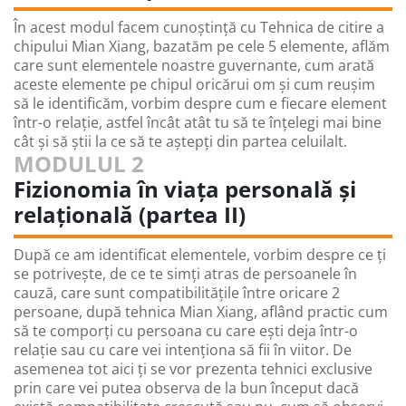
În acest modul facem cunoștință cu Tehnica de citire a
chipului Mian Xiang, bazatăm pe cele 5 elemente, aflăm
care sunt elementele noastre guvernante, cum arată
aceste elemente pe chipul oricărui om și cum reușim
să le identificăm, vorbim despre cum e fiecare element
într-o relație, astfel încât atât tu să te înțelegi mai bine
cât și să știi la ce să te aștepți din partea celuilalt.
MODULUL 2
Fizionomia în viața personală și
relațională (partea II)
După ce am identificat elementele, vorbim despre ce ți
se potrivește, de ce te simți atras de persoanele în
cauză, care sunt compatibilitățile între oricare 2
persoane, după tehnica Mian Xiang, aflând practic cum
să te comporți cu persoana cu care ești deja într-o
relație sau cu care vei intenționa să fii în viitor. De
asemenea tot aici ți se vor prezenta tehnici exclusive
prin care vei putea observa de la bun început dacă