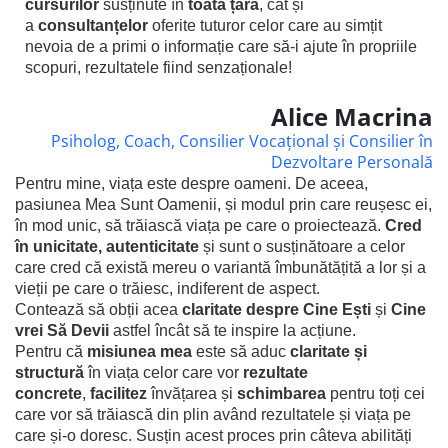
cursurilor
susținute în
toată țara
, cât și
a
consultanțelor
oferite tuturor celor care au simțit
nevoia de a primi o informație care să-i ajute în propriile
scopuri, rezultatele fiind senzaționale!
Alice Macrina
Psiholog, Coach, Consilier Vocațional și Consilier în
Dezvoltare Personală
Pentru mine, viața este despre oameni. De aceea,
pasiunea Mea Sunt Oamenii, și modul prin care reușesc ei,
în mod unic, să trăiască viața pe care o proiectează.
Cred
în unicitate, autenticitate
și sunt o susținătoare a celor
care cred că există mereu o variantă îmbunătățită a lor și a
vieții pe care o trăiesc, indiferent de aspect.
Contează să obții acea
claritate despre Cine Ești
și
Cine
vrei Să Devii
astfel încât să te inspire la acțiune.
Pentru că
misiunea mea
este să aduc
claritate și
structură
în viața celor care vor
rezultate
concrete
,
facilitez
învățarea și
schimbarea
pentru toți cei
care vor să trăiască din plin având rezultatele și viața pe
care și-o doresc. Susțin acest proces prin câteva abilități