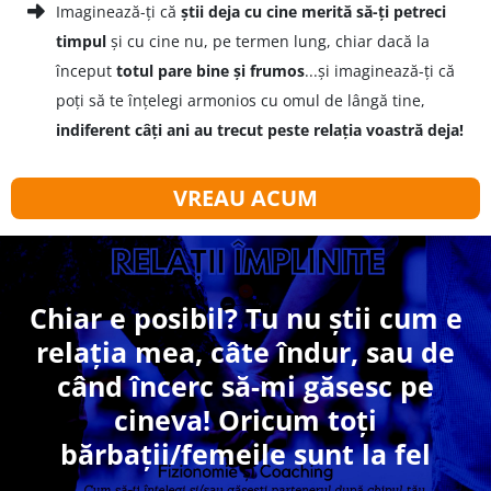
Imaginează-ți că
știi deja cu cine merită să-ți petreci
timpul
și cu cine nu, pe termen lung, chiar dacă la
început
totul pare bine și frumos
...și imaginează-ți că
poți să te înțelegi armonios cu omul de lângă tine,
indiferent câți ani au trecut peste relația voastră deja!
VREAU ACUM
Chiar e posibil? Tu nu știi cum e
relația mea, câte îndur, sau de
când încerc să-mi găsesc pe
cineva! Oricum toți
bărbații/femeile sunt la fel