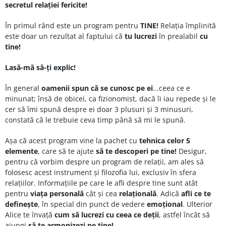
secretul relației fericite!
În primul rând este un program pentru
TINE!
Relația împlinită
este doar un rezultat al faptului că
tu lucrezi
în prealabil
cu
tine!
Lasă-mă să-ți explic!
În general
oamenii spun că se cunosc pe ei
...ceea ce e
minunat; însă de obicei, ca fizionomist, dacă îi iau repede și le
cer să îmi spună despre ei doar 3 plusuri și 3 minusuri,
constată că le trebuie ceva timp până să mi le spună.
Așa că acest program vine la pachet cu
tehnica celor 5
elemente
, care să te ajute
să te descoperi pe tine!
Desigur,
pentru că vorbim despre un program de relații, am ales să
folosesc acest instrument și filozofia lui, exclusiv în sfera
relațiilor. Informațiile pe care le afli despre tine sunt atât
pentru
viața personală
cât și cea
relațională
. Adică
afli ce te
definește
, în special din punct de vedere
emoțional
. Ulterior
Alice te învață
cum să lucrezi cu ceea ce deții
, astfel încât să
ajungi
să te armonizezi pe tine!