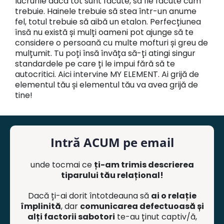
lucrurile dacă tot sunt făcute, să fie făcute cum
trebuie. Hainele trebuie să stea într-un anume
fel, totul trebuie să aibă un etalon. Perfecțiunea
însă nu există și mulți oameni pot ajunge să te
considere o persoană cu multe mofturi și greu de
mulțumit. Tu poți însă învăța să-ți atingi singur
standardele pe care ți le impui fără să te
autocritici. Aici intervine MY ELEMENT. Ai grijă de
elementul tău și elementul tău va avea grijă de
tine!
Intră ACUM pe email
unde tocmai ce
ți-am trimis descrierea
tiparului tău relațional!
Dacă ți-ai dorit întotdeauna să
ai o relație
împlinită
, dar
comunicarea defectuoasă și
alți factorii sabotori
te-au ținut captiv/ă,