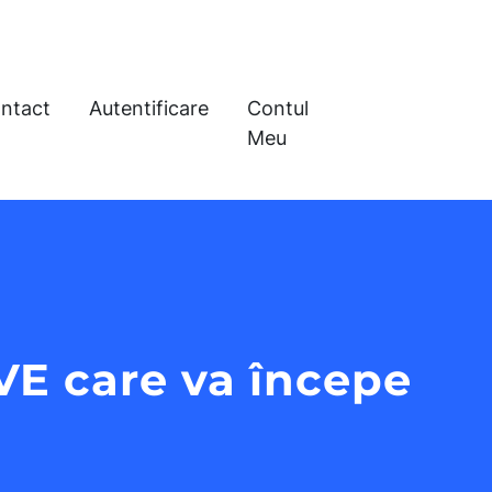
ntact
Autentificare
Contul
Meu
IVE care va începe