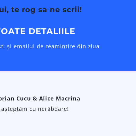
i, te rog sa ne scrii!
TOATE DETALIILE
ti și emailul de reamintire din ziua
prian Cucu & Alice Macrina
 așteptăm cu nerăbdare!