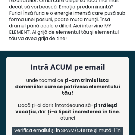
rezultatelor. Omul care alege să facă mai mult
decât să vorbească. Emoția predominantă?
Furia! Însă furia e o energie imensă care pusă sub
forma unei pasiuni, poate muta munții. Însă
drumul până acolo e dificil. Aici intervine MY
ELEMENT. Ai grijă de elementul tău și elementul
tău va avea grijă de tine!
Intră ACUM pe email
unde tocmai ce
ți-am trimis lista
domeniilor care se potrivesc elementului
tău!
Dacă ți-ai dorit întotdeauna să-
ți trăiești
vocația
, dar
ți-a lipsit încrederea în tine
,
atunci
verifică emailul și în SPAM/Oferte și mută-l în