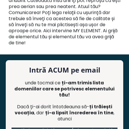
al iubirii. Câteodată însă unii îți pot reproșa că ești
prea aerian sau prea neatent. Atuul tău?
Comunicarea! Poți lega relații cu ușurință dar
trebuie să înveți ca acestea să fie de calitate și
să înveți să nu te mai plictisești așa ușor de
aproape orice. Aici intervine MY ELEMENT. Ai grijă
de elementul tău și elementul tău va avea grijă
de tine!
Intră ACUM pe email
unde tocmai ce
ți-am trimis lista
domeniilor care se potrivesc elementului
tău!
Dacă ți-ai dorit întotdeauna să-
ți trăiești
vocația
, dar
ți-a lipsit încrederea în tine
,
atunci