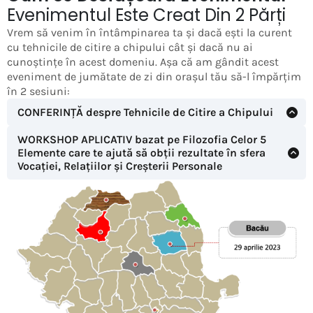
Evenimentul Este Creat Din 2 Părți
Vrem să venim în întâmpinarea ta și dacă ești la curent
cu tehnicile de citire a chipului cât și dacă nu ai
cunoștințe în acest domeniu. Așa că am gândit acest
eveniment de jumătate de zi din orașul tău să-l împărțim
în 2 sesiuni:
CONFERINȚĂ despre Tehnicile de Citire a Chipului
În această parte a evenimentului faci cunoștință cu
WORKSHOP APLICATIV bazat pe Filozofia Celor 5
tehnicile de citire a chipului, la ce sunt ele utile și cum
Elemente care te ajută să obții rezultate în sfera
pot fi folosite în viața de zi cu zi. Este practic un
Vocației, Relațiilor și Creșterii Personale
MiniCurs de Citire a Chipului cu informații generale
Acest workshop este unul aplicativ, pentru cei ce
din lumea fizionomiei - foarte bun pentru cei ce nu
cunosc deja detalii minime despre Tehnica celor 5
cunosc detalii din lumea fizionomiei și care nu-și
elemente de citire a chipului, unde concretizăm care
cunosc elementul din Tehnica celor 5 Elemente
este elementul nostru principal, lucrăm practic pe
conștientizarea valorilor și convingerilor personale, le
corelăm cu elementul nostru și vedem cum putem trăi
în concordanță cu acesta pentru a putea să luăm cele
mai clare decizii în viața noastră dpdv vocațional,
relațional și a vieții noastre de zi cu zi