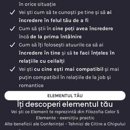
în orice situație
Vei ști cum să te cunoști pe tine și să
ai
încredere în felul tău de a fi
Cum să știi în
cine poți avea încredere
încă
de la prima întâlnire
Cum să îți folosești atuurile ca să ai
încredere în tine
și să
te faci înțeles în
relațiile cu ceilalți
Vei ști
cu cine ești mai compatibil
și mai
puțin compatibil în relațiile de la job și
romantice
ELEMENTUL TĂU
Îți descoperi elementul tău
Vei ști ce Element te reprezintă din Filozofia Celor 5
Elemente - exercițiu practic
Alte beneficii ale Conferinței - Tehnici de Citire a Chipului