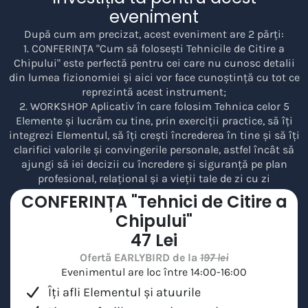
eveniment
După cum am precizat, acest eveniment are 2 părți:
1. CONFERINȚA "Cum să folosești Tehnicile de Citire a
Chipului" este perfectă pentru cei care nu cunosc detalii
din lumea fizionomiei și aici vor face cunoștință cu tot ce
reprezintă acest instrument;
2. WORKSHOP Aplicativ în care folosim Tehnica celor 5
Elemente și lucrăm cu tine, prin exerciții practice, să îți
integrezi Elementul, să îți crești încrederea în tine și să îți
clarifici valorile și convingerile personale, astfel încât să
ajungi să iei decizii cu încredere și siguranță pe plan
profesional, relațional și a vieții tale de zi cu zi
CONFERINȚA "Tehnici de Citire a
Chipului"
47 Lei
Ofertă EARLYBIRD de la
197 lei
Evenimentul are loc între 14:00-16:00
Îți afli Elementul și atuurile