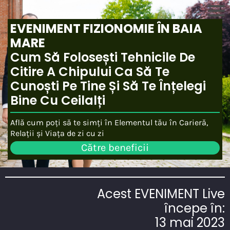
EVENIMENT FIZIONOMIE ÎN BAIA
MARE
Cum Să Folosești Tehnicile De
Citire A Chipului Ca Să Te
Cunoști Pe Tine Și Să Te Înțelegi
Bine Cu Ceilalți
Află cum poți să te simți în Elementul tău în Carieră,
Relații și Viața de zi cu zi
Către beneficii
Acest EVENIMENT Live
începe în:
13 mai 2023