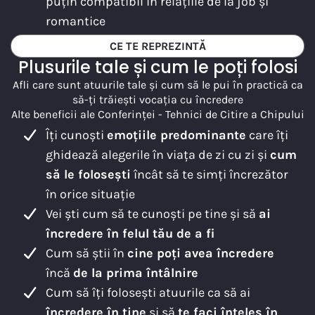
puțin compatibil în relațiile de la job și
romantice
CE TE REPREZINTĂ
Plusurile tale și cum le poți folosi
Afli care sunt atuurile tale și cum să le pui în practică ca
să-ți trăiești vocația cu încredere
Alte beneficii ale Conferinței - Tehnici de Citire a Chipului
Îți cunoști
emoțiile predominante
care îți
ghidează alegerile în viața de zi cu zi și
cum
să le folosești
încât să te simți încrezător
în orice situație
Vei ști cum să te cunoști pe tine și să
ai
încredere în felul tău de a fi
Cum să știi în
cine poți avea încredere
încă
de la prima întâlnire
Cum să îți folosești atuurile ca să ai
încredere în tine
și să
te faci înțeles în