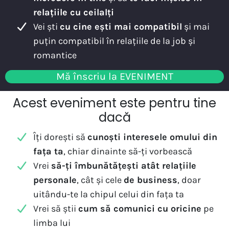
relațiile cu ceilalți
Vei ști
cu cine ești mai compatibil
și mai
puțin compatibil în relațiile de la job și
romantice
Mă înscriu la EVENIMENT
Acest eveniment este pentru tine
dacă
Îți dorești să
cunoști interesele omului din
fața ta
, chiar dinainte să-ți vorbească
Vrei
să-ți îmbunătățești atât relațiile
personale
, cât și cele
de business
, doar
uitându-te la chipul celui din fața ta
Vrei să știi
cum să comunici cu oricine
pe
limba lui