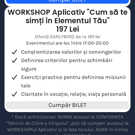
WORKSHOP Aplicativ "Cum să te
simți în Elementul Tău"
197 Lei
Ofertă EARLYBIRD de la
197 lei
Evenimentul are loc între 17:00-20:00
Conștientizarea valorilor și convingerilor
Definirea criteriilor pentru schimbări
sigure
Exerciții practice pentru definirea misiunii
tale
Claritate în vocație, relație, viața personală
Cumpăr BILET
* Dacă achiziționezi NUMAI accesul la CONFERINȚA
"Tehnici de Citire a Chipului", poți să cumperi accesul la
WORKSHOPul Aplicativ și la fața locului, DOAR în limita