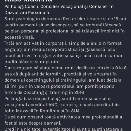
Psiholog, Coach, Consilier Vocațional și Consilier în
Dezvoltare Personală
Sunt psiholog în domeniul Resurselor Umane și de 15 ani
susțin oamenii să se descopere, să se îmbunătățească
pe plan personal și profesional și să trăiască împliniți în
această viață.
Întâi am activat în corporații. Timp de 8 ani am format
angajați din mediul corporatist să își găsească locul
jobul potrivit în organizație și să își facă treaba cu mai
multă plăcere și împlinire.
Dar simțeam că viața e mai mult decât un job de la 9 la 6
așa că după ani de formări, practică și voluntariat în
domeniul coachingului și trainingului, am luat decizia
să îmi pun în valoare potențialul: am pornit propria
firmă de Coaching și training în 2016
Pe lângă baza de psiholog, sunt trainer și consilier
vocațional acreditat ANC, trainer și coach acreditat de
John Maxwell în România și în SUA.
După cum observi toată activitatea mea profesională a
fost și este despre oameni.
Cred în unicitate, autenticitate și sunt o susținătoare a