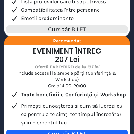
Lista profesiilor care ți se potrivesc
Compatibilitatea între persoane
Emoții predominante
Cumpăr BILET
Recomandat
EVENIMENT ÎNTREG
207 Lei
Ofertă EARLYBIRD de la
197 lei
Include accesul la ambele părți (Conferință &
Workshop)
Orele 14:00-20:00
Toate beneficiile Conferință și Workshop
Primești cunoașterea și cum să lucrezi cu
ea pentru a te simți tot timpul încrezător
și în Elementul tău
Cumpăr BILET