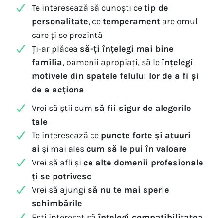
Te interesează să cunoști ce
tip de
personalitate
, ce
temperament
are omul
care ți se prezintă
Ți-ar plăcea
să-ți înțelegi mai bine
familia
, oamenii apropiați, să le
înțelegi
motivele din spatele felului lor de a fi și
de a acționa
Vrei să știi cum
să fii sigur de alegerile
tale
Te interesează ce
puncte forte și atuuri
ai
și mai ales
cum să le pui în valoare
Vrei să afli și
ce alte domenii profesionale
ți se potrivesc
Vrei să ajungi
să nu te mai sperie
schimbările
Ești interesat să
înțelegi compatibilitatea