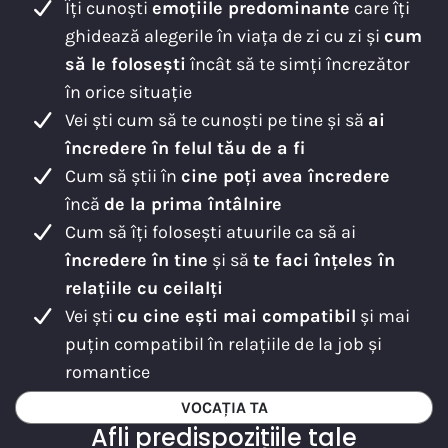
Îți cunoști
emoțiile predominante
care îți
ghidează alegerile în viața de zi cu zi și
cum
să le folosești
încât să te simți încrezător
în orice situație
Vei ști cum să te cunoști pe tine și să
ai
încredere în felul tău de a fi
Cum să știi în
cine poți avea încredere
încă
de la prima întâlnire
Cum să îți folosești atuurile ca să ai
încredere în tine
și să
te faci înțeles în
relațiile cu ceilalți
Vei ști
cu cine ești mai compatibil
și mai
puțin compatibil în relațiile de la job și
romantice
VOCAȚIA TA
Afli predispozițiile tale