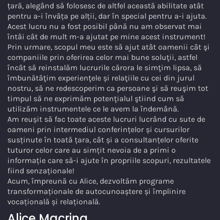
țară, alegând să folosesc de altfel această abilitate atât
pentru a-i învăța pe alții, dar în special pentru a-i ajuta.
Acest lucru nu a fost posibil până nu am observat mai
întâi cât de mult m-a ajutat pe mine acest instrument!
Prin urmare, scopul meu este să ajut atât oamenii cât şi
companiile prin oferirea celor mai bune soluţii, astfel
încât să reinstalăm lucrurile cărora le simţim lipsa, să
îmbunătăţim experienţele și relaţiile cu cei din jurul
nostru, să ne redescoperim ca persoane şi să reuşim tot
timpul să ne exprimăm potenţialul ştiind cum să
utilizăm instrumentele ce le avem la îndemână.
Am reușit să fac toate aceste lucruri lucrând cu sute de
oameni prin intermediul conferințelor și cursurilor
susținute în toată țara, cât și a consultanțelor oferite
tuturor celor care au simțit nevoia de a primi o
informație care să-i ajute în propriile scopuri, rezultatele
fiind senzaționale!
Acum, împreună cu Alice, dezvoltăm programe
transformaționale de autocunoaștere și împlinire
vocațională și relațională.
Alice Macrina