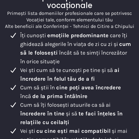
vocaționale
Primești lista domeniilor profesionale care se potrivesc
Vocației tale, conform elementului tău
Alte beneficii ale Conferinței - Tehnici de Citire a Chipului
Îți cunoști
emoțiile predominante
care îți
ghidează alegerile în viața de zi cu zi și
cum
să le folosești
încât să te simți încrezător
în orice situație
Vei ști cum să te cunoști pe tine și să
ai
încredere în felul tău de a fi
Cum să știi în
cine poți avea încredere
încă
de la prima întâlnire
Cum să îți folosești atuurile ca să ai
încredere în tine
și să
te faci înțeles în
relațiile cu ceilalți
Vei ști
cu cine ești mai compatibil
și mai