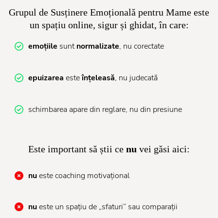
Grupul de Susținere Emoțională pentru Mame este
un spațiu online, sigur și ghidat, în care:
emoțiile
sunt
normalizate
, nu corectate
epuizarea
este
înțeleasă
, nu judecată
schimbarea apare din reglare, nu din presiune
Este important să știi ce
nu
vei găsi aici:
nu
este coaching motivațional
nu
este un spațiu de „sfaturi” sau comparații