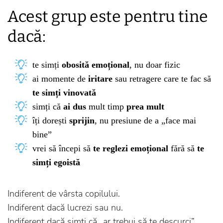
Acest grup este pentru tine
dacă:
te simți
obosită emoțional
, nu doar fizic
ai momente de
iritare
sau retragere care te fac să
te simți vinovată
simți că
ai dus
mult timp
prea mult
îți dorești
sprijin
, nu presiune de a „face mai
bine”
vrei să începi să
te reglezi emoțional
fără să
te
simți egoistă
Indiferent de vârsta copilului.
Indiferent dacă lucrezi sau nu.
Indiferent dacă simți că „ar trebui să te descurci”.