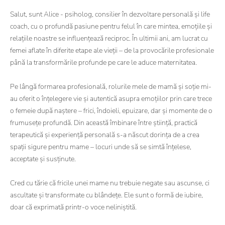
Salut, sunt Alice - psiholog, consilier în dezvoltare personală și life
coach, cu o profundă pasiune pentru felul în care mintea, emoțiile și
relațiile noastre se influențează reciproc. În ultimii ani, am lucrat cu
femei aflate în diferite etape ale vieții – de la provocările profesionale
până la transformările profunde pe care le aduce maternitatea.
Pe lângă formarea profesională, rolurile mele de mamă și soție mi-
au oferit o înțelegere vie și autentică asupra emoțiilor prin care trece
o femeie după naștere – frici, îndoieli, epuizare, dar și momente de o
frumusețe profundă. Din această îmbinare între știință, practică
terapeutică și experiență personală s-a născut dorința de a crea
spații sigure pentru mame – locuri unde să se simtă înțelese,
acceptate și susținute.
Cred cu tărie că fricile unei mame nu trebuie negate sau ascunse, ci
ascultate și transformate cu blândețe. Ele sunt o formă de iubire,
doar că exprimată printr-o voce neliniștită.